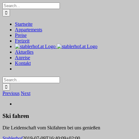
Skip
Search
to
for:
content
Startseite
Appartements
Preise
Freizeit
Aktuelles
Anreise
Kontakt
Search
for:
Previous
Next
View
Larger
Image
Ski fahren
Die Leidenschaft vom Skifahren bei uns genießen
Stablerhof
2019-07-09T16:40:09+02:00