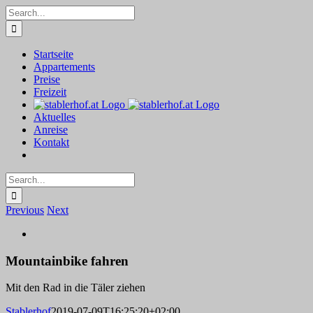
Skip
Search
to
for:
content
Startseite
Appartements
Preise
Freizeit
Aktuelles
Anreise
Kontakt
Search
for:
Previous
Next
View
Larger
Image
Mountainbike fahren
Mit den Rad in die Täler ziehen
Stablerhof
2019-07-09T16:25:20+02:00